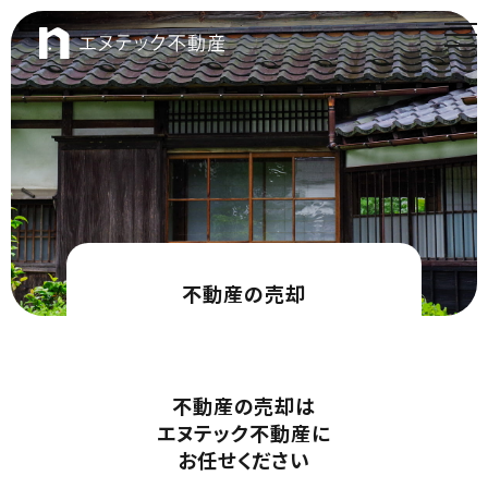
t
o
エヌテック不動産
g
g
l
e
n
a
v
i
g
a
t
i
o
n
不動産の売却
不動産の売却は
エヌテック不動産に
お任せください