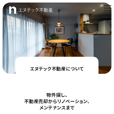
t
o
エヌテック不動産
g
g
l
e
n
a
v
i
g
a
t
i
o
n
エヌテック不動産について
物件探し、
不動産売却からリノベーション、
メンテナンスまで