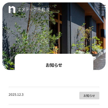
t
o
エヌテック不動産
g
g
l
e
n
a
v
i
g
a
t
i
o
n
お知らせ
2025.12.3
お知らせ